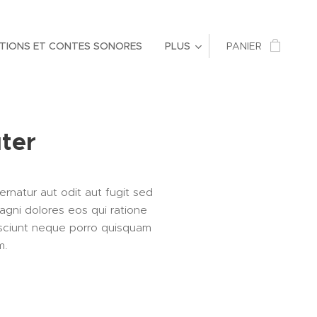
TIONS ET CONTES SONORES
PLUS
PANIER
ter
ernatur aut odit aut fugit sed
gni dolores eos qui ratione
sciunt neque porro quisquam
m.